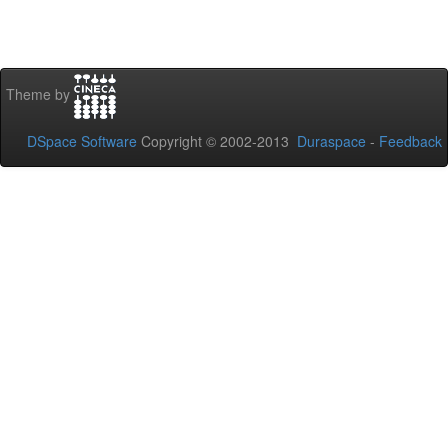
Theme by
DSpace Software
Copyright © 2002-2013
Duraspace
-
Feedback