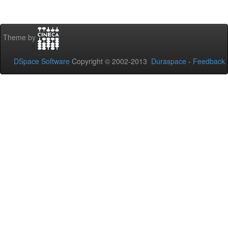
Theme by
DSpace Software
Copyright © 2002-2013
Duraspace
-
Feedback