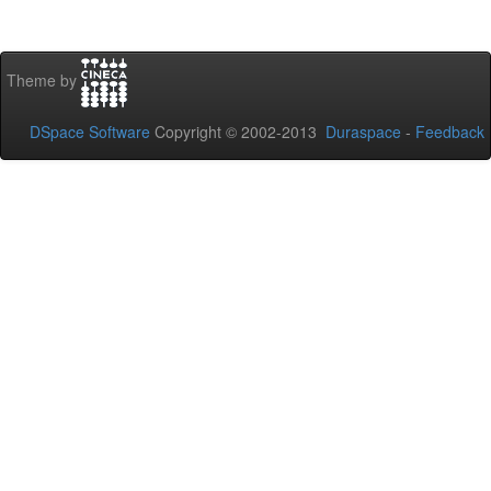
Theme by
DSpace Software
Copyright © 2002-2013
Duraspace
-
Feedback