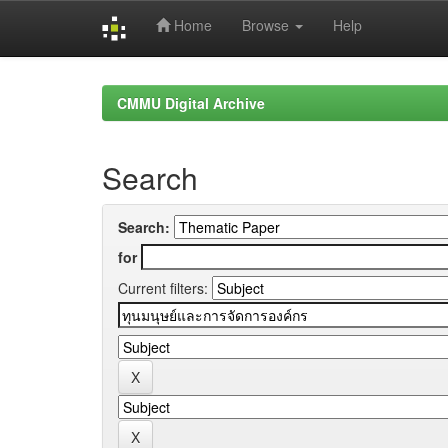
Home
Browse
Help
Skip
navigation
CMMU Digital Archive
Search
Search:
for
Current filters: