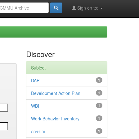
Sign on to:
Discover
Subject
DAP
1
Development Action Plan
1
WBI
1
Work Behavior Inventory
1
การขาย
1