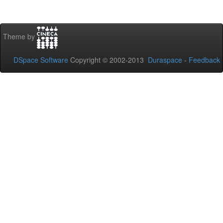
Theme by
DSpace Software
Copyright © 2002-2013
Duraspace
-
Feedback