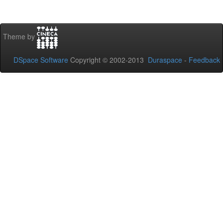
Theme by
DSpace Software
Copyright © 2002-2013
Duraspace
-
Feedback