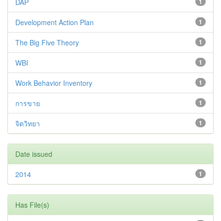
DAP
1
Development Action Plan
1
The Big Five Theory
1
WBI
1
Work Behavior Inventory
1
การขาย
1
จิตวิทยา
1
Date issued
2014
1
Has File(s)