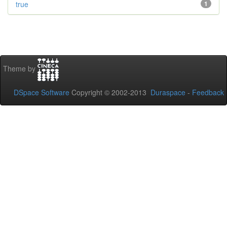
true
1
Theme by
DSpace Software
Copyright © 2002-2013
Duraspace
-
Feedback