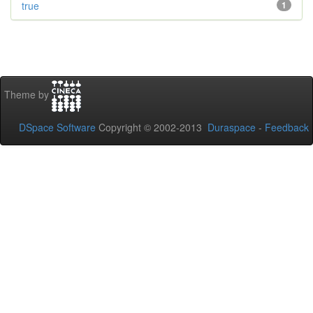
true
1
Theme by
DSpace Software
Copyright © 2002-2013
Duraspace
-
Feedback