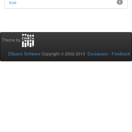
true
1
Theme by
DSpace Software
Copyright © 2002-2013
Duraspace
-
Feedback