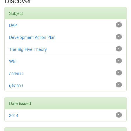
Discover
Subject
DAP
1
Development Action Plan
1
The Big Five Theory
1
WBI
1
การขาย
1
ผู้จัดการ
1
Date issued
2014
1