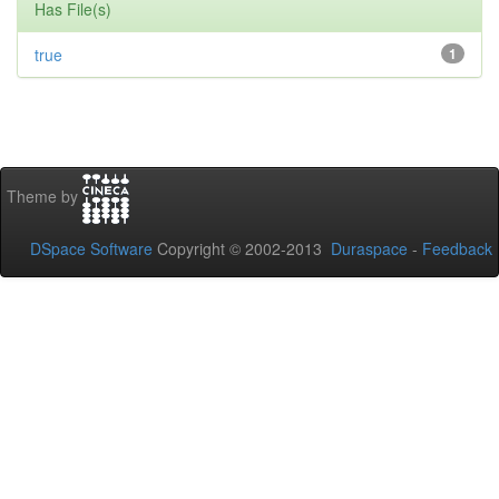
Has File(s)
true
1
Theme by
DSpace Software
Copyright © 2002-2013
Duraspace
-
Feedback