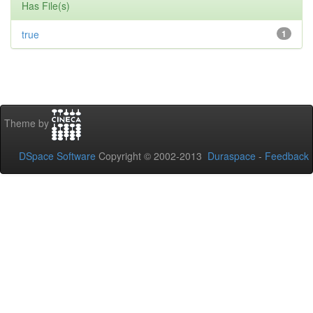
Has File(s)
true
1
Theme by
DSpace Software
Copyright © 2002-2013
Duraspace
-
Feedback