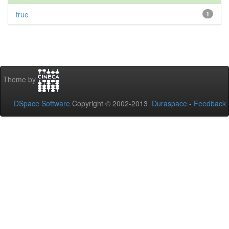
true
1
Theme by
DSpace Software
Copyright © 2002-2013
Duraspace
-
Feedback