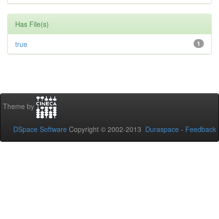
Has File(s)
true
1
Theme by
DSpace Software
Copyright © 2002-2013
Duraspace
-
Feedback