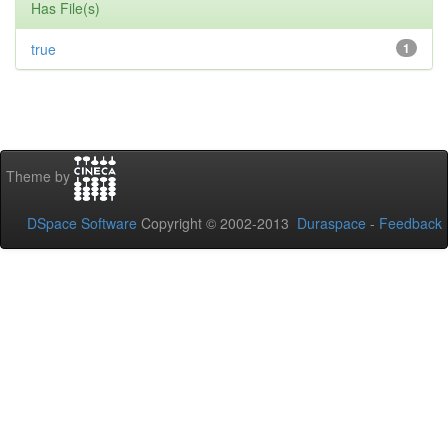
Has File(s)
true
1
Theme by
DSpace Software
Copyright © 2002-2013
Duraspace
-
Feedback