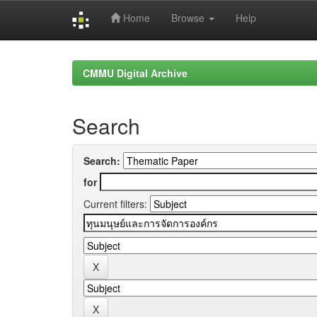
Home
Browse
Help
Skip
navigation
CMMU Digital Archive
Search
Search:
for
Current filters: