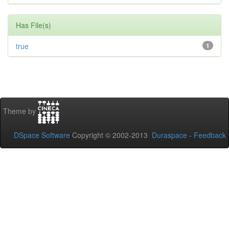
Has File(s)
true
1
Theme by
DSpace Software
Copyright © 2002-2013
Duraspace
-
Feedback