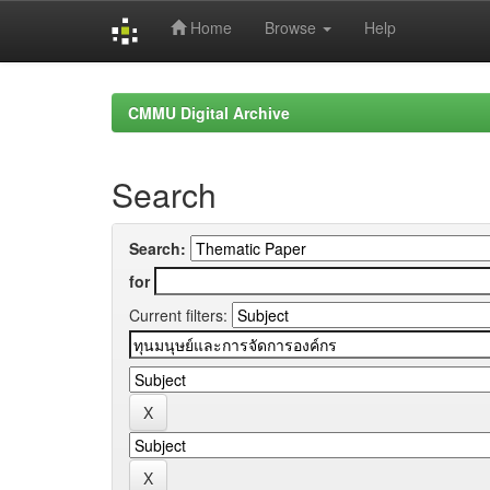
Home
Browse
Help
Skip
navigation
CMMU Digital Archive
Search
Search:
for
Current filters: