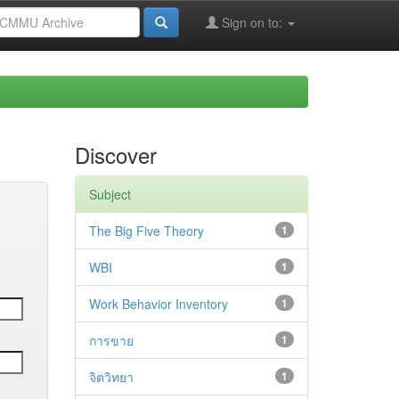
Sign on to:
Discover
Subject
The Big Five Theory
1
WBI
1
Work Behavior Inventory
1
การขาย
1
จิตวิทยา
1