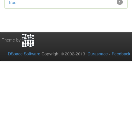
true
1
Theme by
DSpace Software
Copyright © 2002-2013
Duraspace
-
Feedback