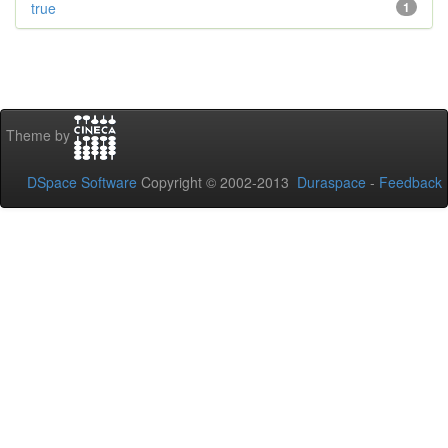
true
1
Theme by
DSpace Software
Copyright © 2002-2013
Duraspace
-
Feedback