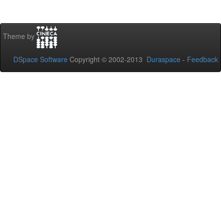
Theme by
DSpace Software
Copyright © 2002-2013
Duraspace
-
Feedback