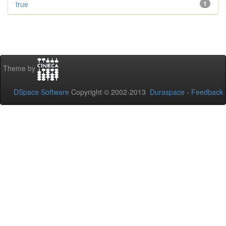
true
1
Theme by
DSpace Software
Copyright © 2002-2013
Duraspace
-
Feedback