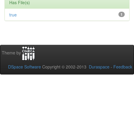
Has File(s)
true
1
Theme by
DSpace Software
Copyright © 2002-2013
Duraspace
-
Feedback