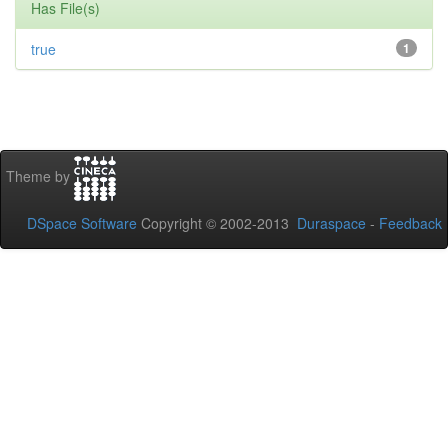
Has File(s)
true
1
Theme by
DSpace Software
Copyright © 2002-2013
Duraspace
-
Feedback