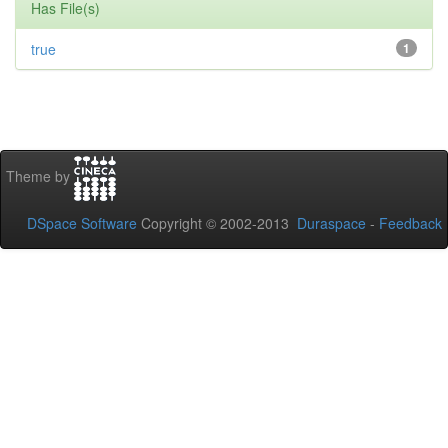
Has File(s)
true
1
Theme by
DSpace Software
Copyright © 2002-2013
Duraspace
-
Feedback