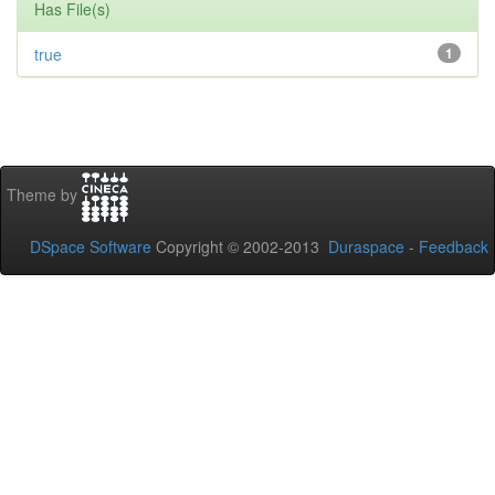
Has File(s)
true
1
Theme by
DSpace Software
Copyright © 2002-2013
Duraspace
-
Feedback