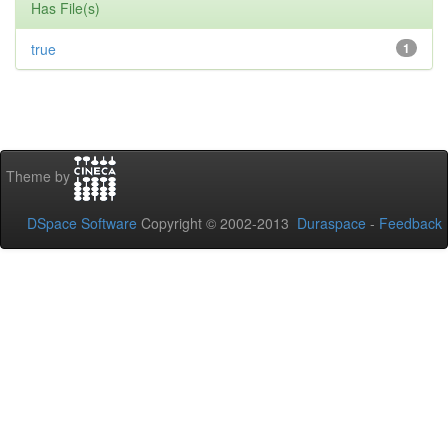
Has File(s)
true
1
Theme by
DSpace Software
Copyright © 2002-2013
Duraspace
-
Feedback