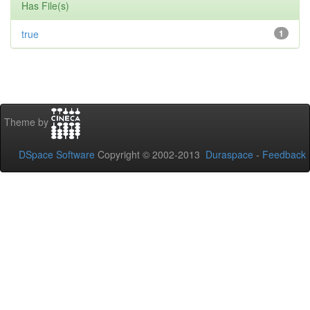
Has File(s)
true
1
Theme by
DSpace Software
Copyright © 2002-2013
Duraspace
-
Feedback