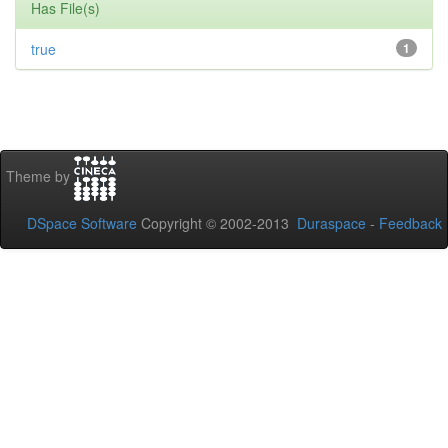
Has File(s)
true
1
Theme by
DSpace Software
Copyright © 2002-2013
Duraspace
-
Feedback