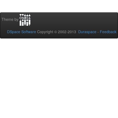
Theme by
DSpace Software
Copyright © 2002-2013
Duraspace
-
Feedback