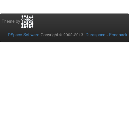
Theme by
DSpace Software
Copyright © 2002-2013
Duraspace
-
Feedback