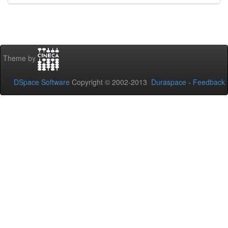
Theme by
DSpace Software
Copyright © 2002-2013
Duraspace
-
Feedback