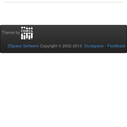
Theme by
DSpace Software
Copyright © 2002-2013
Duraspace
-
Feedback