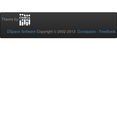
Theme by
DSpace Software
Copyright © 2002-2013
Duraspace
-
Feedback