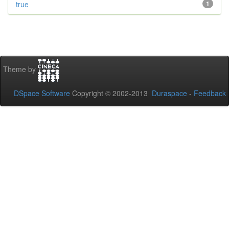
true
1
Theme by
DSpace Software
Copyright © 2002-2013
Duraspace
-
Feedback