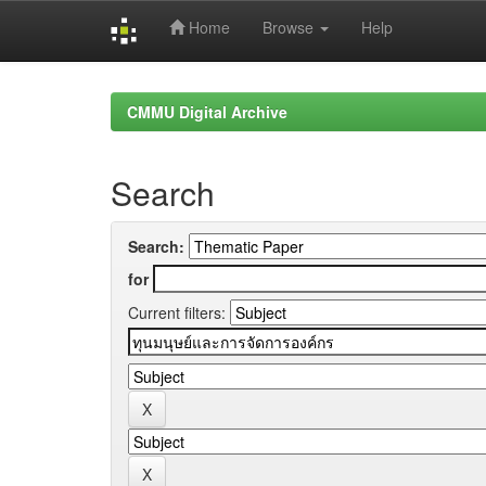
Home
Browse
Help
Skip
navigation
CMMU Digital Archive
Search
Search:
for
Current filters: