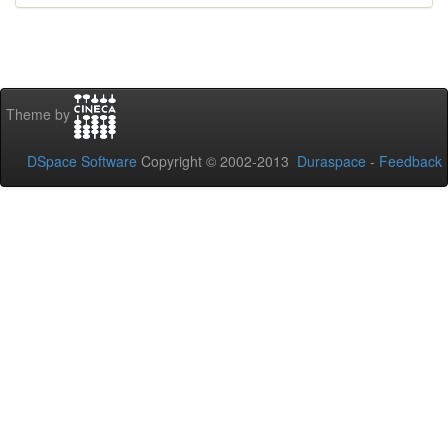
Theme by
DSpace Software
Copyright © 2002-2013
Duraspace
-
Feedback