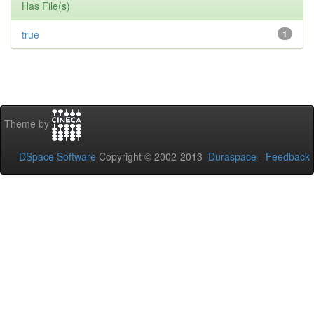
Has File(s)
true
1
Theme by
DSpace Software
Copyright © 2002-2013
Duraspace
-
Feedback