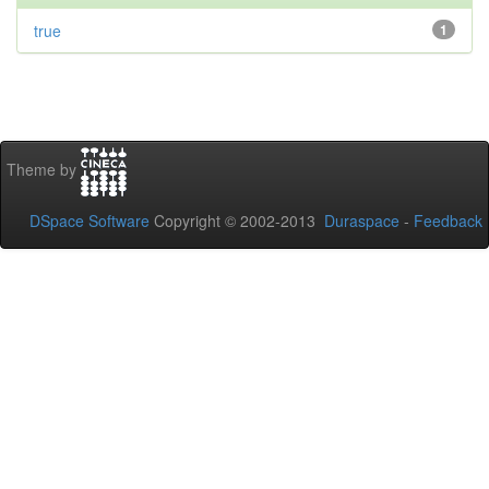
true
1
Theme by
DSpace Software
Copyright © 2002-2013
Duraspace
-
Feedback