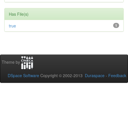
Has File(s)
true
1
Theme by
DSpace Software
Copyright © 2002-2013
Duraspace
-
Feedback