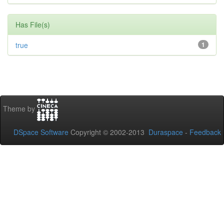
Has File(s)
true
1
Theme by
DSpace Software
Copyright © 2002-2013
Duraspace
-
Feedback