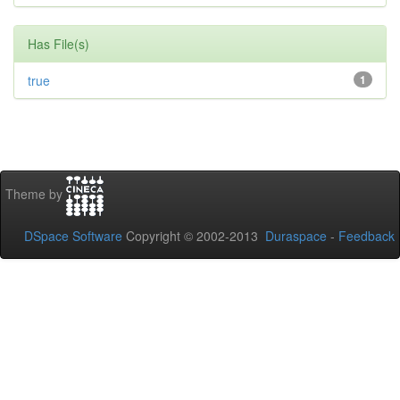
Has File(s)
true
1
Theme by
DSpace Software
Copyright © 2002-2013
Duraspace
-
Feedback