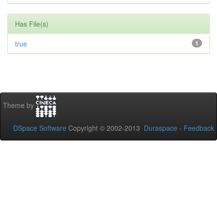
Has File(s)
true
1
Theme by
DSpace Software
Copyright © 2002-2013
Duraspace
-
Feedback