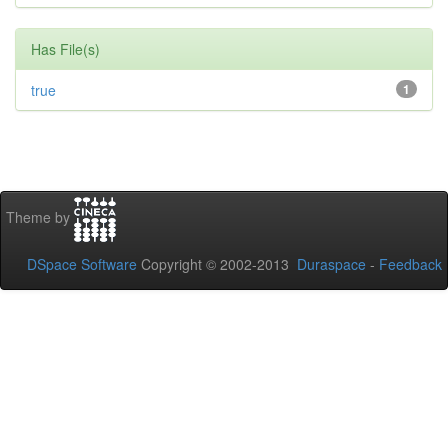
Has File(s)
true
1
Theme by
DSpace Software
Copyright © 2002-2013
Duraspace
-
Feedback