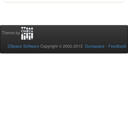
Theme by
DSpace Software
Copyright © 2002-2013
Duraspace
-
Feedback