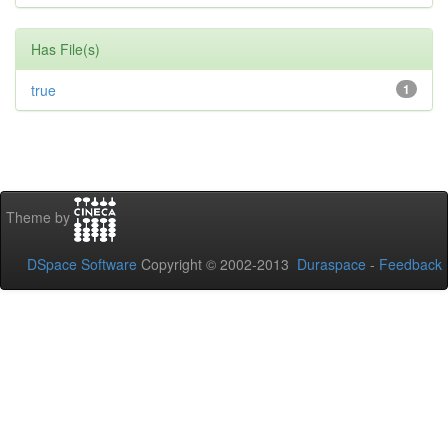
Has File(s)
true
1
Theme by
DSpace Software
Copyright © 2002-2013
Duraspace
-
Feedback