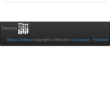
Theme by
DSpace Software
Copyright © 2002-2013
Duraspace
-
Feedback