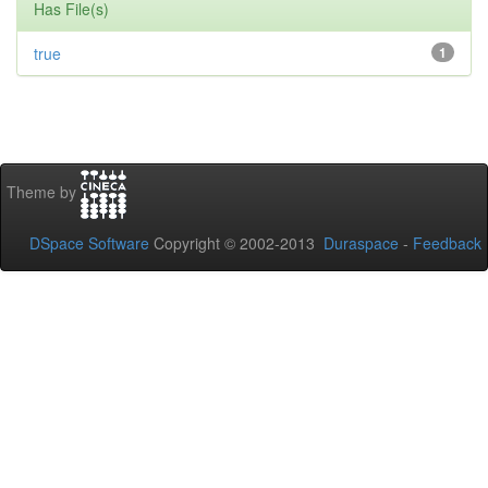
Has File(s)
true
1
Theme by
DSpace Software
Copyright © 2002-2013
Duraspace
-
Feedback