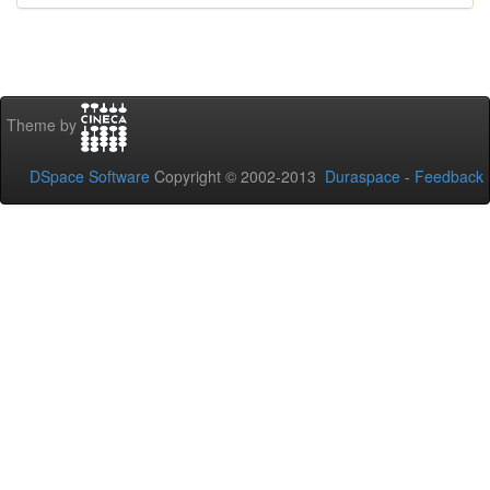
Theme by
DSpace Software
Copyright © 2002-2013
Duraspace
-
Feedback