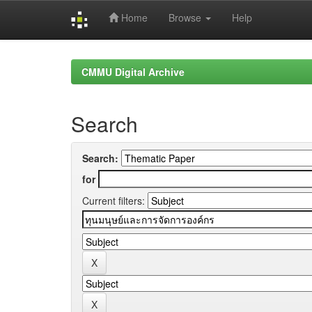
Home
Browse
Help
Skip
navigation
CMMU Digital Archive
Search
Search:
for
Current filters: