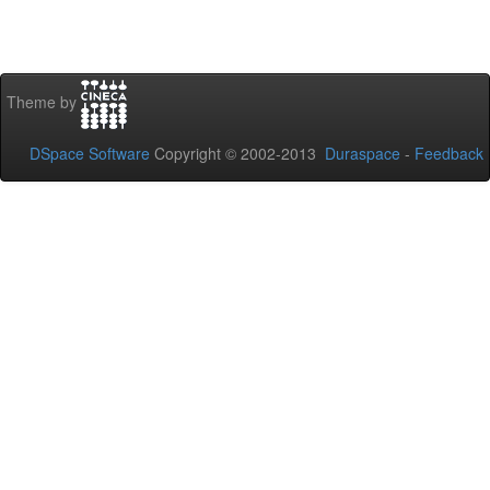
Theme by
DSpace Software
Copyright © 2002-2013
Duraspace
-
Feedback